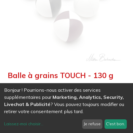
Balle à grains TOUCH - 130 g
Weight :
0,132
kg
|
Weight Net :
0,132
kg
|
Diameter :
6,600
Bonjour ! Pourrions-nous activer des services
cm
|
Size :
6,600
cm
supplémentaires pour
Marketing, Analytics, Security,
Un toucher comme les SILICONE BEANBAGS, mais nouvelles
Livechat & Publicité
? Vous pouvez toujours modifier ou
couleurs
retirer votre consentement plus tard.
EAN
7611847016326
-
Ref (
1632
)
- Blanc
9,98
CHF
/ HT
Laissez-moi choisir
...
Je refuse
C'est bon.