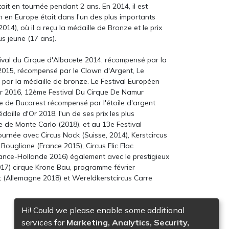
tait en tournée pendant 2 ans. En 2014, il est
n en Europe était dans l'un des plus importants
014), où il a reçu la médaille de Bronze et le prix
us jeune (17 ans).
stival du Cirque d'Albacete 2014, récompensé par la
 2015, récompensé par le Clown d'Argent, Le
 par la médaille de bronze. Le Festival Européen
r 2016, 12ème Festival Du Cirque De Namur
ue de Bucarest récompensé par l'étoile d'argent
daille d'Or 2018, l'un de ses prix les plus
e de Monte Carlo (2018), et au 13e Festival
urnée avec Circus Nock (Suisse, 2014), Kerstcircus
es
ouglione (France 2015), Circus Flic Flac
ance-Hollande 2016) également avec le prestigieux
017) cirque Krone Bau, programme février
t (Allemagne 2018) et Wereldkerstcircus Carre
Hi! Could we please enable some additional
services for
Marketing, Analytics, Security,