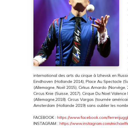
Jonglerie Diffusion SA.
Cont
Courrier et administration
Dépôt
international des arts du cirque à Izhevsk en Russ
Eindhoven (Hollande 2014), Place Au Spectacle (Su
Case Postale 2
Route 
(Allemagne, Noël 2015), Cirkus Arnardo (Norvège,
CH 1232 Confignon
CH 124
Suisse​
Suisse
Circus Knie (Suisse, 2017). Cirque Du Noel Valenc
(Allemagne,2018). Circus Vargas (tournée américai
Newsletter
Lu-Ve :
Amsterdam (Hollande 2019) sans oublier les nomb
S'inscrire
+41 
FACEBOOK :
https://www.facebook.com/ferrerijuggl
inf
INSTAGRAM :
https://www.instagram.com/michaelfer