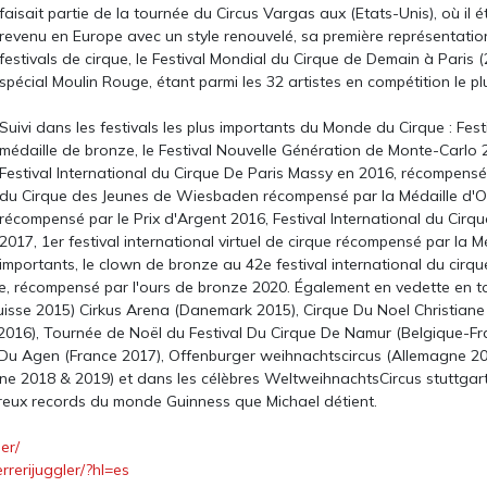
faisait partie de la tournée du Circus Vargas aux (Etats-Unis), où il é
revenu en Europe avec un style renouvelé, sa première représentatio
festivals de cirque, le Festival Mondial du Cirque de Demain à Paris (2
spécial Moulin Rouge, étant parmi les 32 artistes en compétition le pl
Suivi dans les festivals les plus importants du Monde du Cirque : Fe
médaille de bronze, le Festival Nouvelle Génération de Monte-Carlo
Festival International du Cirque De Paris Massy en 2016, récompensé
du Cirque des Jeunes de Wiesbaden récompensé par la Médaille d'O
récompensé par le Prix d'Argent 2016, Festival International du Cirq
act info
Customer support
2017, 1er festival international virtuel de cirque récompensé par la Mé
importants, le clown de bronze au 42e festival international du cirqu
 et magasin
Foire aux questions (FAQ)
ie, récompensé par l'ours de bronze 2020. Également en vedette en to
Conditions Général
isse 2015) Cirkus Arena (Danemark 2015), Cirque Du Noel Christiane B
du Bois-de-Bay 105
 2016), Tournée de Noël du Festival Du Cirque De Namur (Belgique-Fr
2 Satigny
D'utilisation (CGU)
e Du Agen (France 2017), Offenburger weihnachtscircus (Allemagne 2
De vente (CGV)
ne 2018 & 2019) et dans les célèbres WeltweihnachtsCircus stuttgar
 6:30 - 17:00
reux records du monde Guinness que Michael détient.
Distribution
22 757 32 07
er/
Devenir revendeur
o@jonglerie.com
rerijuggler/?hl=es
Revendeur