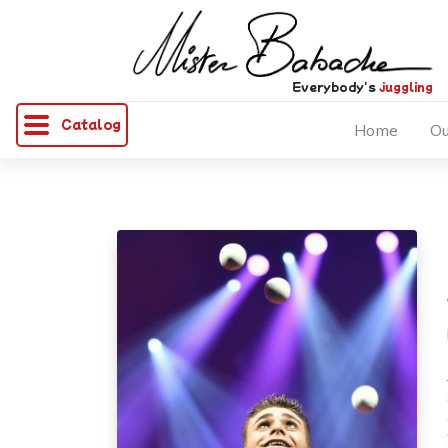
Everybody's
juggling
Catalog
Home
Ou